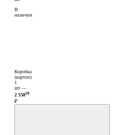
В
наличии
Коробка
(картон)
1
шт —
59
2 558
₽