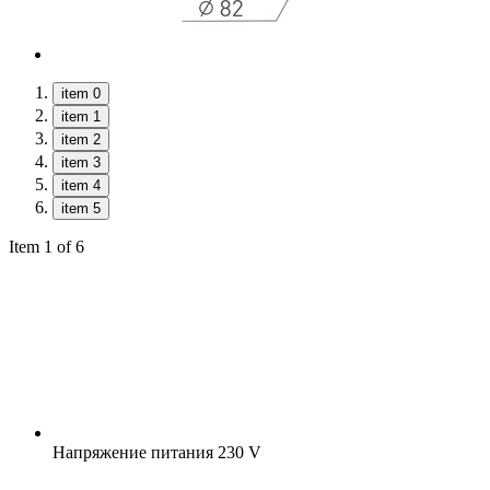
item 0
item 1
item 2
item 3
item 4
item 5
Item 1 of 6
Напряжение питания
230 V