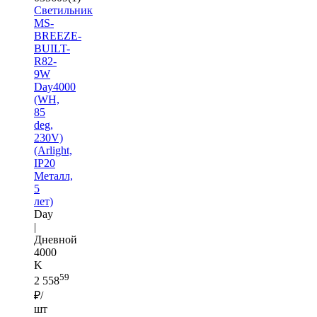
Светильник
MS-
BREEZE-
BUILT-
R82-
9W
Day4000
(WH,
85
deg,
230V)
(Arlight,
IP20
Металл,
5
лет)
Day
|
Дневной
4000
K
59
2 558
₽/
шт