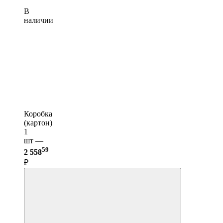
В
наличии
Коробка
(картон)
1
шт —
59
2 558
₽