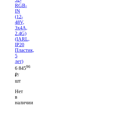
RGB-
IN
(12-
48V,
3x4A,
2.4G)
(IARL,
IP20
Пластик,
5
лет)
96
6 845
₽/
шт
Нет
в
наличии