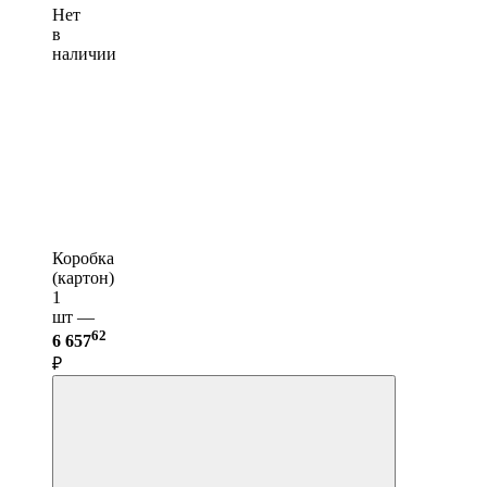
Нет
в
наличии
Коробка
(картон)
1
шт —
62
6 657
₽