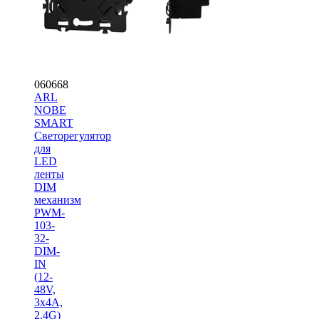
060668
ARL
NOBE
SMART
Светорегулятор
для
LED
ленты
DIM
механизм
PWM-
103-
32-
DIM-
IN
(12-
48V,
3х4A,
2.4G)