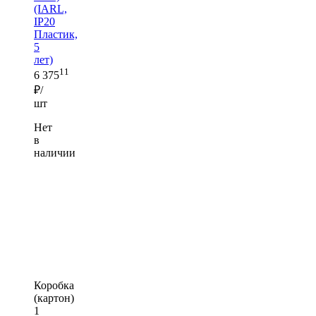
(IARL,
IP20
Пластик,
5
лет)
11
6 375
₽/
шт
Нет
в
наличии
Коробка
(картон)
1