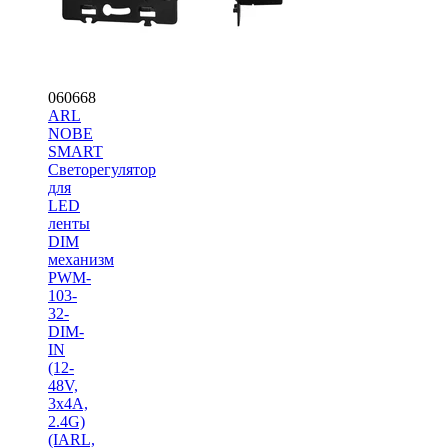
060668
ARL
NOBE
SMART
Светорегулятор
для
LED
ленты
DIM
механизм
PWM-
103-
32-
DIM-
IN
(12-
48V,
3х4A,
2.4G)
(IARL,