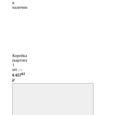
в
наличии
Коробка
(картон)
1
шт —
62
6 657
₽