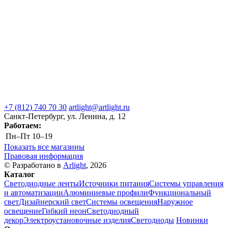
+7 (812) 740 70 30
artlight@artlight.ru
Санкт-Петербург, ул. Ленина, д. 12
Работаем:
Пн–Пт
10–19
Показать все магазины
Правовая информация
© Разработано в
Arlight
, 2026
Каталог
Светодиодные ленты
Источники питания
Системы управления
и автоматизации
Алюминиевые профили
Функциональный
свет
Дизайнерский свет
Системы освещения
Наружное
освещение
Гибкий неон
Светодиодный
декор
Электроустановочные изделия
Светодиоды
Новинки