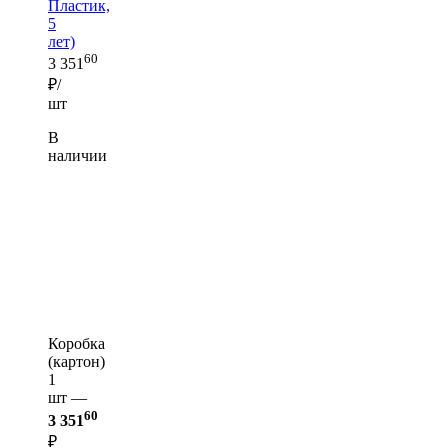
Пластик,
5
лет)
60
3 351
₽/
шт
В
наличии
Коробка
(картон)
1
шт —
60
3 351
₽