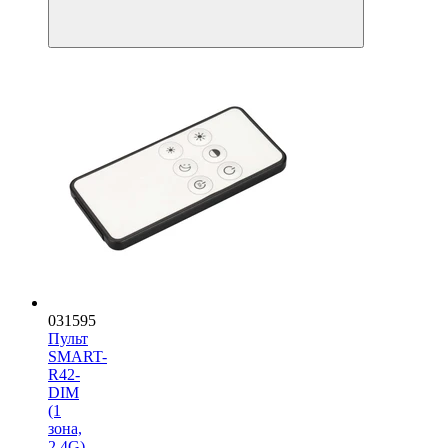
031595
Пульт
SMART-
R42-
DIM
(1
зона,
2.4G)