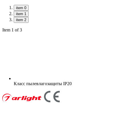
item 0
item 1
item 2
Item 1 of 3
Класс пылевлагозащиты
IP20