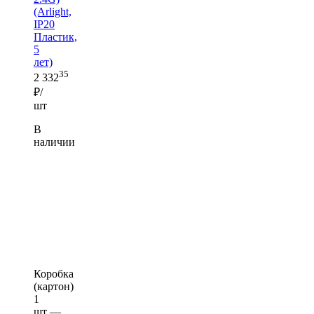
(Arlight,
IP20
Пластик,
5
лет)
35
2 332
₽/
шт
В
наличии
Коробка
(картон)
1
шт —