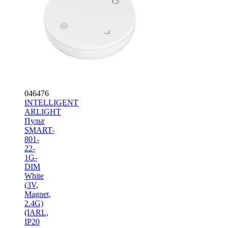
046476
INTELLIGENT
ARLIGHT
Пульт
SMART-
801-
22-
1G-
DIM
White
(3V,
Magnet,
2.4G)
(IARL,
IP20