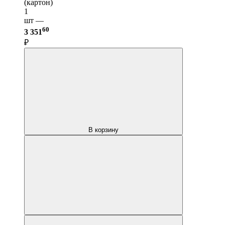
(картон)
1
шт —
60
3 351
₽
В корзину