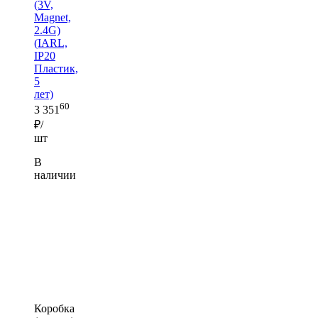
(3V,
Magnet,
2.4G)
(IARL,
IP20
Пластик,
5
лет)
60
3 351
₽/
шт
В
наличии
Коробка