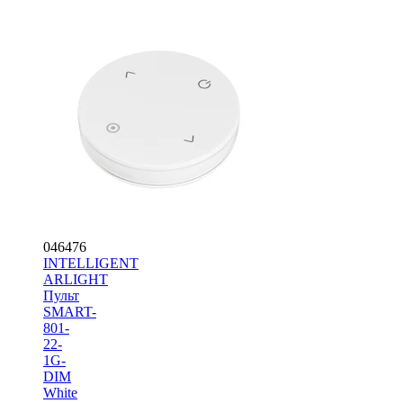
046476
INTELLIGENT
ARLIGHT
Пульт
SMART-
801-
22-
1G-
DIM
White