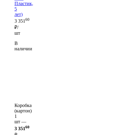
Пластик,
5
лет)
60
3 351
₽/
шт
В
наличии
Коробка
(картон)
1
шт —
60
3 351
₽