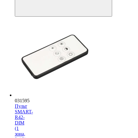
031595
Пульт
SMART-
R42-
DIM
(1
зона,