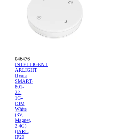
046476
INTELLIGENT
ARLIGHT
Пульт
SMART-
801-
22-
1G-
DIM
White
(3V,
Magnet,
2.4G)
(IARL,
IP20