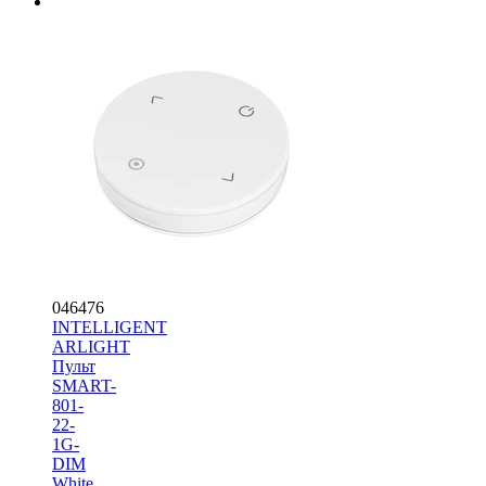
046476
INTELLIGENT
ARLIGHT
Пульт
SMART-
801-
22-
1G-
DIM
White