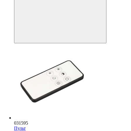
031595
Пульт