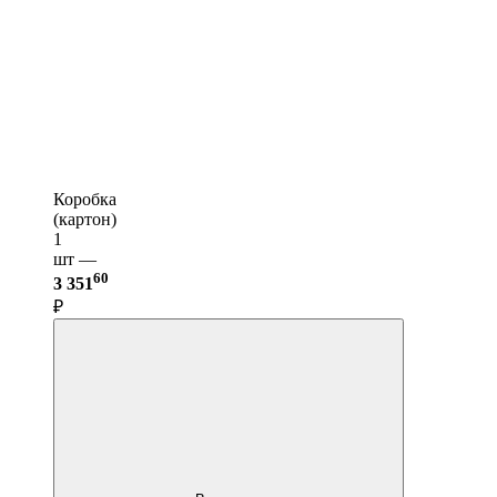
Коробка
(картон)
1
шт —
60
3 351
₽