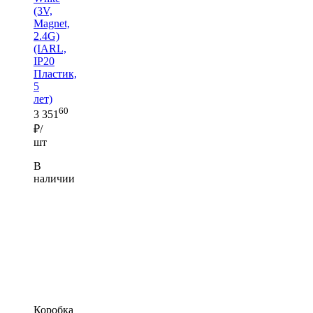
(3V,
Magnet,
2.4G)
(IARL,
IP20
Пластик,
5
лет)
60
3 351
₽/
шт
В
наличии
Коробка