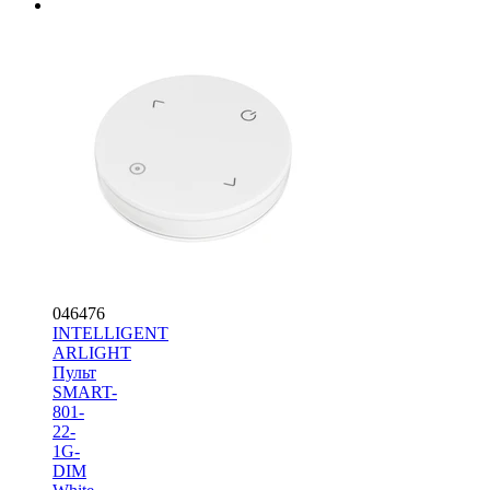
046476
INTELLIGENT
ARLIGHT
Пульт
SMART-
801-
22-
1G-
DIM