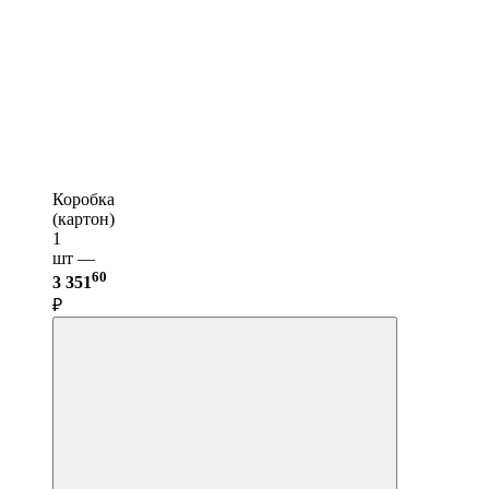
Коробка
(картон)
1
шт —
60
3 351
₽