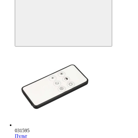
031595
Пульт