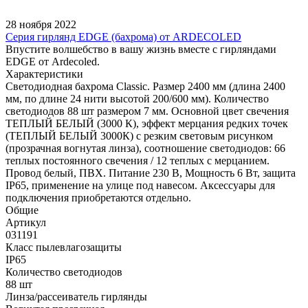
28 ноября 2022
Серия гирлянд EDGE (бахрома) от ARDECOLED
Впустите волшебство в вашу жизнь вместе с гирляндами
EDGE от Ardecoled.
Характеристики
Светодиодная бахрома Classic. Размер 2400 мм (длина 2400
мм, по длине 24 нити высотой 200/600 мм). Количество
светодиодов 88 шт размером 7 мм. Основной цвет свечения
ТЕПЛЫЙ БЕЛЫЙ (3000 К), эффект мерцания редких точек
(ТЕПЛЫЙ БЕЛЫЙ 3000К) с резким световым рисунком
(прозрачная вогнутая линза), соотношение светодиодов: 66
теплых постоянного свечения / 12 теплых с мерцанием.
Провод белый, ПВХ. Питание 230 В, Мощность 6 Вт, защита
IP65, применение на улице под навесом. Аксессуары для
подключения приобретаются отдельно.
Общие
Артикул
031191
Класс пылевлагозащиты
IP65
Количество светодиодов
88 шт
Линза/рассеиватель гирлянды