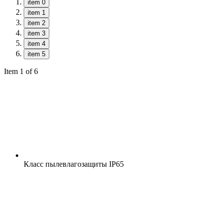
item 0
item 1
item 2
item 3
item 4
item 5
Item 1 of 6
Класс пылевлагозащиты
IP65