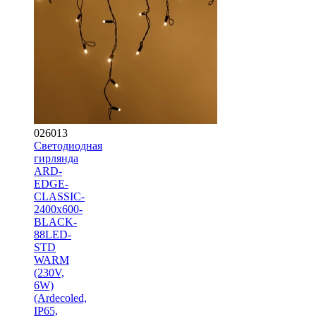
026013
Светодиодная
гирлянда
ARD-
EDGE-
CLASSIC-
2400x600-
BLACK-
88LED-
STD
WARM
(230V,
6W)
(Ardecoled,
IP65,