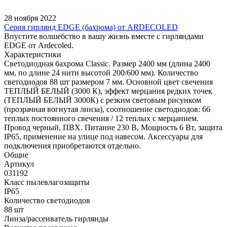
28 ноября 2022
Серия гирлянд EDGE (бахрома) от ARDECOLED
Впустите волшебство в вашу жизнь вместе с гирляндами
EDGE от Ardecoled.
Характеристики
Светодиодная бахрома Classic. Размер 2400 мм (длина 2400
мм, по длине 24 нити высотой 200/600 мм). Количество
светодиодов 88 шт размером 7 мм. Основной цвет свечения
ТЕПЛЫЙ БЕЛЫЙ (3000 К), эффект мерцания редких точек
(ТЕПЛЫЙ БЕЛЫЙ 3000К) с резким световым рисунком
(прозрачная вогнутая линза), соотношение светодиодов: 66
теплых постоянного свечения / 12 теплых с мерцанием.
Провод черный, ПВХ. Питание 230 В, Мощность 6 Вт, защита
IP65, применение на улице под навесом. Аксессуары для
подключения приобретаются отдельно.
Общие
Артикул
031192
Класс пылевлагозащиты
IP65
Количество светодиодов
88 шт
Линза/рассеиватель гирлянды