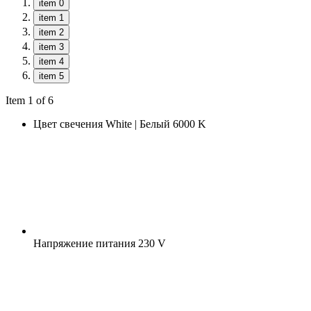
item 0
item 1
item 2
item 3
item 4
item 5
Item 1 of 6
Цвет свечения
White | Белый 6000 K
Напряжение питания
230 V