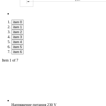
item 0
item 1
item 2
item 3
item 4
item 5
item 6
Item 1 of 7
Напряжение питания
230 V