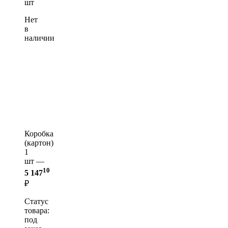
шт
Нет
в
наличии
Коробка
(картон)
1
шт —
10
5 147
₽
Статус
товара:
под