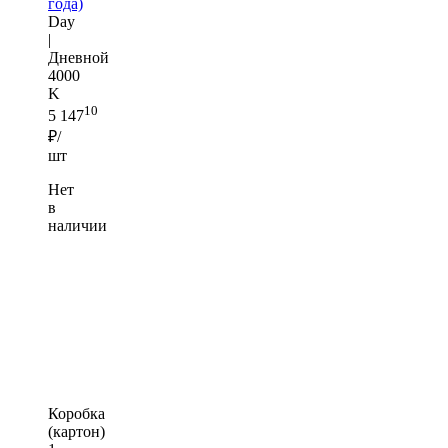
года)
Day
|
Дневной
4000
K
10
5 147
₽/
шт
Нет
в
наличии
Коробка
(картон)