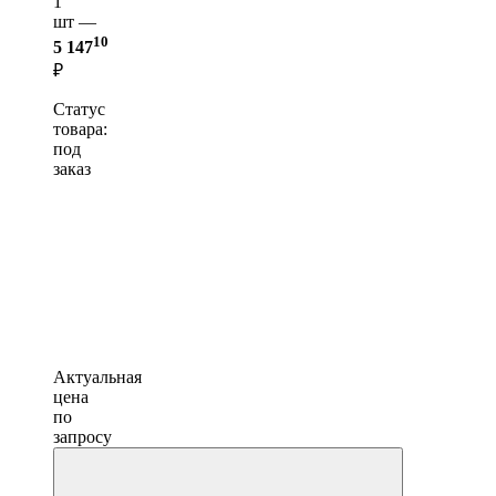
1
шт —
10
5 147
₽
Статус
товара:
под
заказ
Актуальная
цена
по
запросу