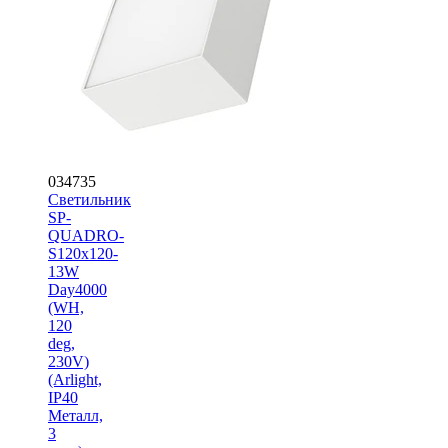
034735
Светильник
SP-
QUADRO-
S120x120-
13W
Day4000
(WH,
120
deg,
230V)
(Arlight,
IP40
Металл,
3