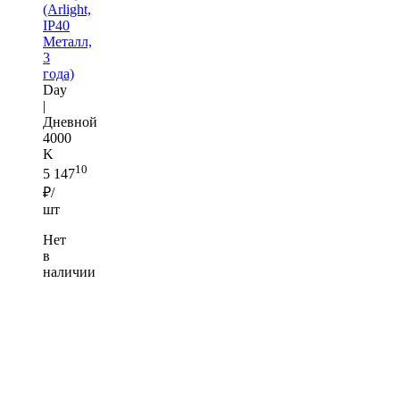
(Arlight,
IP40
Металл,
3
года)
Day
|
Дневной
4000
K
10
5 147
₽/
шт
Нет
в
наличии