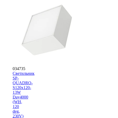
034735
Светильник
SP-
QUADRO-
S120x120-
13W
Day4000
(WH,
120
deg,
230V)