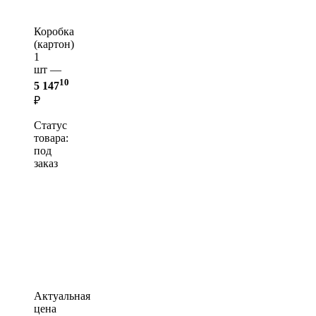
Коробка
(картон)
1
шт —
10
5 147
₽
Статус
товара:
под
заказ
Актуальная
цена