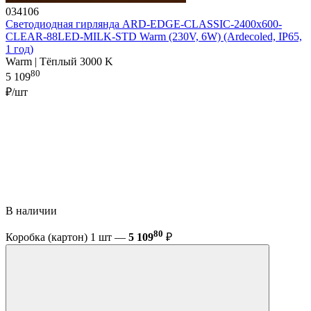
034106
Светодиодная гирлянда ARD-EDGE-CLASSIC-2400x600-
CLEAR-88LED-MILK-STD Warm (230V, 6W) (Ardecoled, IP65,
1 год)
Warm | Тёплый 3000 K
80
5 109
₽/шт
В наличии
80
Коробка (картон) 1 шт —
5 109
₽