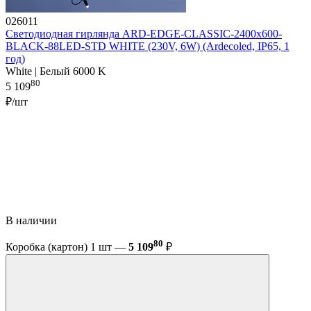
026011
Светодиодная гирлянда ARD-EDGE-CLASSIC-2400x600-
BLACK-88LED-STD WHITE (230V, 6W) (Ardecoled, IP65, 1
год)
White | Белый 6000 K
80
5 109
₽/шт
В наличии
80
Коробка (картон) 1 шт —
5 109
₽