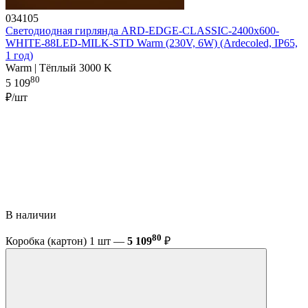
034105
Светодиодная гирлянда ARD-EDGE-CLASSIC-2400x600-
WHITE-88LED-MILK-STD Warm (230V, 6W) (Ardecoled, IP65,
1 год)
Warm | Тёплый 3000 K
80
5 109
₽/шт
В наличии
80
Коробка (картон) 1 шт —
5 109
₽