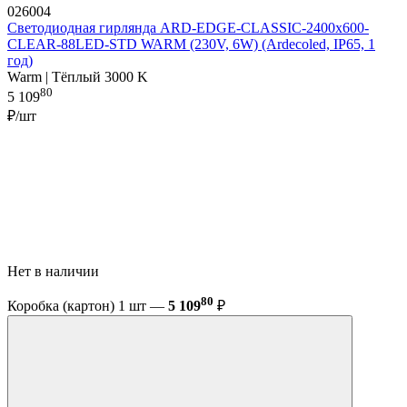
026004
Светодиодная гирлянда ARD-EDGE-CLASSIC-2400x600-
CLEAR-88LED-STD WARM (230V, 6W) (Ardecoled, IP65, 1
год)
Warm | Тёплый 3000 K
80
5 109
₽/шт
Нет в наличии
80
Коробка (картон) 1 шт —
5 109
₽