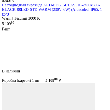
026013
Светодиодная гирлянда ARD-EDGE-CLASSIC-2400x600-
BLACK-88LED-STD WARM (230V, 6W) (Ardecoled, IP65, 1
год)
Warm | Тёплый 3000 K
80
5 109
₽/шт
В наличии
80
Коробка (картон) 1 шт —
5 109
₽